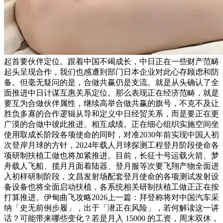
起首要伙伴定位。跟着中国不竭成长，中日正在一些财产范畴
起头呈现合作，我们也感遭到部门日本企业对此心存顾虑和防
备。但毫无疑问的是，合做共赢仍是支流。就是从头确认了全
面推进中日计谋互惠关系定位。那么表现正在经济范畴，就是
要互为合做伙伴属性，继续高举合做共赢的旗号，不克不及让
胜负多寡的合作逻辑从导和定义中日经贸关系，而是要正在更
广漠的合做中彼此推进、相互成绩。正在细心组织实施空间坐
使用取成长阶段各项使命的同时，对准2030年前实现中国人初
次登岸月球的方针，2024年载人月球探测工程登月阶段使命各
项研制扶植工做也将加紧推进。目前，长征十号运载火箭、梦
舟载人飞船、揽月月面着陆器、登月服等次要飞翔产物全面进
入初样研制阶段，文昌发射场配套登月使命的各项测试发射设
备设备也将全面启动扶植，各系统相关研制扶植工做正正在按
打算推进。伊甸曲飞攻略2026上一篇：拜登称将对中国汽车采
纳「史无前例步履」，出于「潜正在风险」，若何解读这一讲
话？可能带来哪些变化？若是月入 15000 的工资，周末双休，