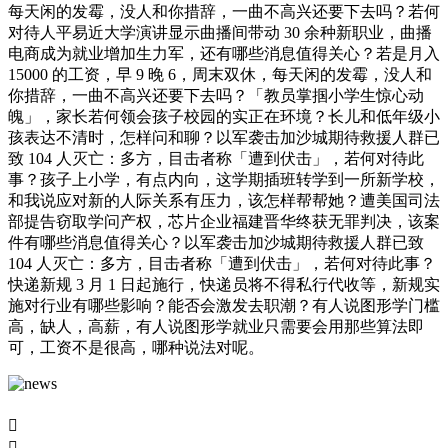
每天闲的发霉，没人和你措辞，一曲不高兴还要下去吗？若何
对待人平易近大学演讲显示曲播间带动 30 余种新职业，曲播
电商成为就业增加生力军，还有哪些消息值得关心？若是月入
15000 的工资，早 9 晚 6，周末双休，每天闲的发霉，没人和
你措辞，一曲不高兴还要下去吗？「教员掌掴小学生惊心动
魄」，家长若何领会孩子校园的实正在环境？长儿和低年级小
孩表达不清时，怎样问和聊？以军袭击加沙城期待救援人群已
致 104 人灭亡：多方，目击者称「遭到伏击」，若何对待此
事？孩子上小学，有点内向，这学期插班转学到一所新学校，
和我说应对新的人际关系有压力，该怎样帮帮她？遭美国司法
部提告窃取学问产权，芯片企业福建晋华终获无罪判决，该案
件有哪些消息值得关心？以军袭击加沙城期待救援人群已致
104 人灭亡：多方，目击者称「遭到伏击」，若何对待此事？
快递新规 3 月 1 日起施行，快递员将不得私行代收等，新规实
施对行业有哪些影响？能否会激发去职潮？有人说图形学门槛
高，缺人，高薪，有人说图形学就业只需要会用那些算法即
可，工资不是很高，哪种说法对呢。

