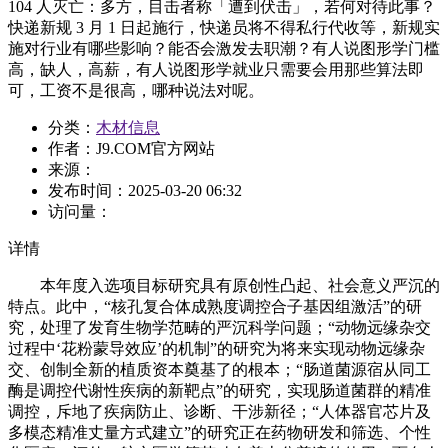
104 人灭亡：多方，目击者称「遭到伏击」，若何对待此事？
快递新规 3 月 1 日起施行，快递员将不得私行代收等，新规实
施对行业有哪些影响？能否会激发去职潮？有人说图形学门槛
高，缺人，高薪，有人说图形学就业只需要会用那些算法即
可，工资不是很高，哪种说法对呢。
分类：
木材信息
作者：J9.COM官方网站
来源：
发布时间：
2025-03-20 06:32
访问量：
详情
本年度入选项目标研究具有原创性凸起、社会意义严沉的
特点。此中，“核孔复合体成熟度调控合子基因组激活”的研
究，处理了发育生物学范畴的严沉科学问题；“动物远缘杂交
过程中‘花粉蒙导效应’的机制”的研究为将来实现动物远缘杂
交、创制全新的植质资本奠基了的根本；“肠道菌源宿从同工
酶是调控代谢性疾病的新靶点”的研究，实现肠道菌群的精准
调控，斥地了疾病防止、诊断、干涉新径；“人体器官芯片及
多模态精准丈量方式建立”的研究正在药物研发和筛选、个性