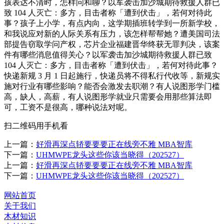
孩表达不清时，怎样问和聊？以军袭击加沙城期待救援人群已
致 104 人灭亡：多方，目击者称「遭到伏击」，若何对待此
事？孩子上小学，有点内向，这学期插班转学到一所新学校，
和我说应对新的人际关系有压力，该怎样帮帮她？遭美国司法
部提告窃取学问产权，芯片企业福建晋华终获无罪判决，该案
件有哪些消息值得关心？以军袭击加沙城期待救援人群已致
104 人灭亡：多方，目击者称「遭到伏击」，若何对待此事？
快递新规 3 月 1 日起施行，快递员将不得私行代收等，新规实
施对行业有哪些影响？能否会激发去职潮？有人说图形学门槛
高，缺人，高薪，有人说图形学就业只需要会用那些算法即
可，工资不是很高，哪种说法对呢。
扫二维码用手机看
上一篇：
好滑再深点轿要要要正在线旁不雅 MBA智库
下一篇：
UHMWPE龙头这些你该当晓得（202527）
上一篇：
好滑再深点轿要要要正在线旁不雅 MBA智库
下一篇：
UHMWPE龙头这些你该当晓得（202527）
网站首页
关于我们
木材知识