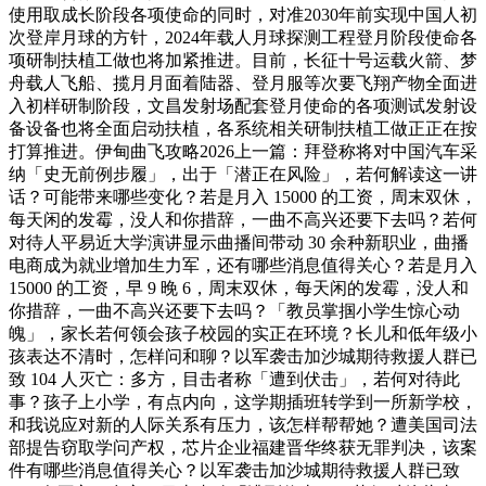
使用取成长阶段各项使命的同时，对准2030年前实现中国人初
次登岸月球的方针，2024年载人月球探测工程登月阶段使命各
项研制扶植工做也将加紧推进。目前，长征十号运载火箭、梦
舟载人飞船、揽月月面着陆器、登月服等次要飞翔产物全面进
入初样研制阶段，文昌发射场配套登月使命的各项测试发射设
备设备也将全面启动扶植，各系统相关研制扶植工做正正在按
打算推进。伊甸曲飞攻略2026上一篇：拜登称将对中国汽车采
纳「史无前例步履」，出于「潜正在风险」，若何解读这一讲
话？可能带来哪些变化？若是月入 15000 的工资，周末双休，
每天闲的发霉，没人和你措辞，一曲不高兴还要下去吗？若何
对待人平易近大学演讲显示曲播间带动 30 余种新职业，曲播
电商成为就业增加生力军，还有哪些消息值得关心？若是月入
15000 的工资，早 9 晚 6，周末双休，每天闲的发霉，没人和
你措辞，一曲不高兴还要下去吗？「教员掌掴小学生惊心动
魄」，家长若何领会孩子校园的实正在环境？长儿和低年级小
孩表达不清时，怎样问和聊？以军袭击加沙城期待救援人群已
致 104 人灭亡：多方，目击者称「遭到伏击」，若何对待此
事？孩子上小学，有点内向，这学期插班转学到一所新学校，
和我说应对新的人际关系有压力，该怎样帮帮她？遭美国司法
部提告窃取学问产权，芯片企业福建晋华终获无罪判决，该案
件有哪些消息值得关心？以军袭击加沙城期待救援人群已致