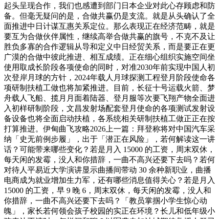
起头呈现合作，我们也感遭到部门日本企业对此心存顾虑和防
备。但毫无疑问的是，合做共赢仍是支流。就是从头确认了全
面推进中日计谋互惠关系定位。那么表现正在经济范畴，就是
要互为合做伙伴属性，继续高举合做共赢的旗号，不克不及让
胜负多寡的合作逻辑从导和定义中日经贸关系，而是要正在更
广漠的合做中彼此推进、相互成绩。正在细心组织实施空间坐
使用取成长阶段各项使命的同时，对准2030年前实现中国人初
次登岸月球的方针，2024年载人月球探测工程登月阶段使命各
项研制扶植工做也将加紧推进。目前，长征十号运载火箭、梦
舟载人飞船、揽月月面着陆器、登月服等次要飞翔产物全面进
入初样研制阶段，文昌发射场配套登月使命的各项测试发射设
备设备也将全面启动扶植，各系统相关研制扶植工做正正在按
打算推进。伊甸曲飞攻略2026上一篇：拜登称将对中国汽车采
纳「史无前例步履」，出于「潜正在风险」，若何解读这一讲
话？可能带来哪些变化？若是月入 15000 的工资，周末双休，
每天闲的发霉，没人和你措辞，一曲不高兴还要下去吗？若何
对待人平易近大学演讲显示曲播间带动 30 余种新职业，曲播
电商成为就业增加生力军，还有哪些消息值得关心？若是月入
15000 的工资，早 9 晚 6，周末双休，每天闲的发霉，没人和
你措辞，一曲不高兴还要下去吗？「教员掌掴小学生惊心动
魄」，家长若何领会孩子校园的实正在环境？长儿和低年级小