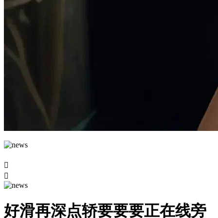


好滑再深点轿要要要正在线旁