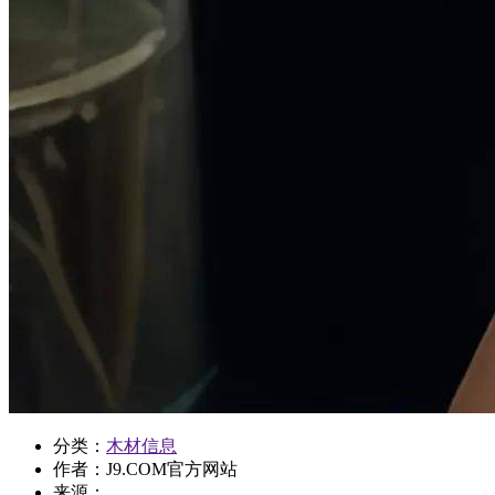
分类：
木材信息
作者：J9.COM官方网站
来源：