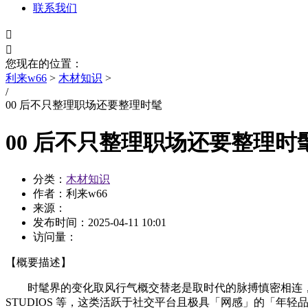
联系我们


您现在的位置：
利来w66
>
木材知识
>
/
00 后不只整理职场还要整理时髦
00 后不只整理职场还要整理时
分类：
木材知识
作者：利来w66
来源：
发布时间：
2025-04-11 10:01
访问量：
【概要描述】
时髦界的变化取风行气概交替老是取时代的脉搏慎密相连，当下从导风行风
STUDIOS 等，这类活跃于社交平台且极具「网感」的「年轻品牌