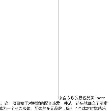
来自东欧的新锐品牌 Racer
岁) 的年轻人构成。这一项目始于对时髦的配合热爱，并从一起头就确立了清晰
de 成为一个涵盖服饰、配饰的多元品牌，吸引了全球对时髦感乐