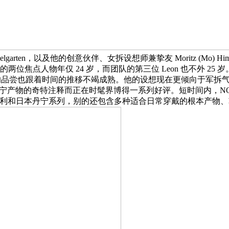
lgarten，以及他的创意伙伴、女拆设想师兼挚友 Moritz (Mo
位焦点人物年仅 24 岁，而团队的第三位 Leon 也不外 25 岁。更令人
n 的品尝也跟着时间的推移不竭成熟。他的设想现在更倾向于军拆气概和颓丧亚
对丹宁产物的奇特注释而正在时髦界博得一系列好评。短时间内，NO/F
意大利和日本丹宁系列，别的还包含多种适合日常穿戴的根本产物