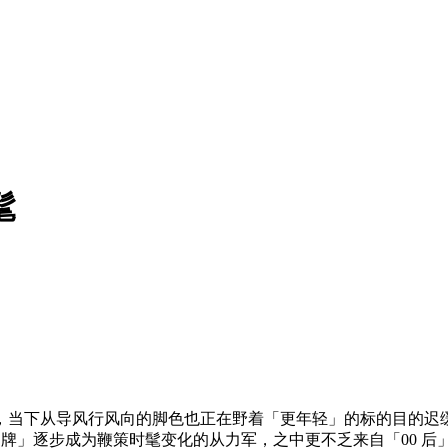
髦
向的脚色也正在野着「更年轻」的标的目的迟缓转移。例如 Racer W
」逐步成为鞭策时髦变化的从力军，之中更不乏来自「00 后」的设想