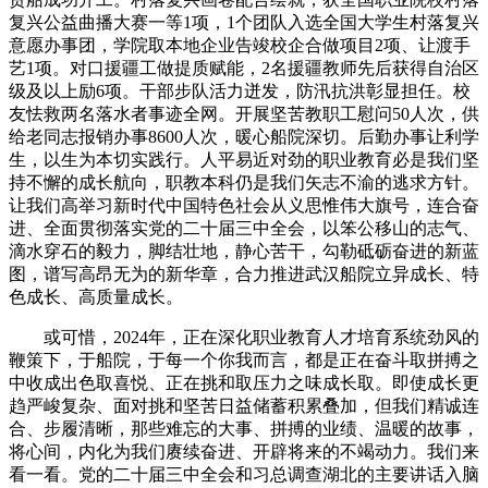
复兴公益曲播大赛一等1项，1个团队入选全国大学生村落复兴
意愿办事团，学院取本地企业告竣校企合做项目2项、让渡手
艺1项。对口援疆工做提质赋能，2名援疆教师先后获得自治区
级及以上励6项。干部步队活力迸发，防汛抗洪彰显担任。校
友怯救两名落水者事迹全网。开展坚苦教职工慰问50人次，供
给老同志报销办事8600人次，暖心船院深切。后勤办事让利学
生，以生为本切实践行。人平易近对劲的职业教育必是我们坚
持不懈的成长航向，职教本科仍是我们矢志不渝的逃求方针。
让我们高举习新时代中国特色社会从义思惟伟大旗号，连合奋
进、全面贯彻落实党的二十届三中全会，以笨公移山的志气、
滴水穿石的毅力，脚结壮地，静心苦干，勾勒砥砺奋进的新蓝
图，谱写高昂无为的新华章，合力推进武汉船院立异成长、特
色成长、高质量成长。
或可惜，2024年，正在深化职业教育人才培育系统劲风的
鞭策下，于船院，于每一个你我而言，都是正在奋斗取拼搏之
中收成出色取喜悦、正在挑和取压力之味成长取。即使成长更
趋严峻复杂、面对挑和坚苦日益储蓄积累叠加，但我们精诚连
合、步履清晰，那些难忘的大事、拼搏的业绩、温暖的故事，
将心间，内化为我们赓续奋进、开辟将来的不竭动力。我们来
看一看。党的二十届三中全会和习总调查湖北的主要讲话入脑