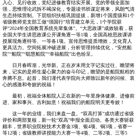
入心、见行收效，党纪进修教育结实开展。党的带领全面加
强，思惟理论武拆不竭深化，专题读书班谋定将来，风朗气清
生态持续营制。下层组织扶植巩固提拔，新增1个国度级和1个
省级教师党支部工做“强国行”培育建立单元，1个学院获
评“2024年全国教育系统先辈集体”。“大思政课”成效较着，获
全国大学生讲思政课公开课角逐一等1项，全国高校思政课讲
授展现角逐特等、一等各1项。宣传思惟提质增效，文化育人
更具活力。空间拓展冲破进展，分析管理持续优化，“安然船
院”“船院”“聪慧船院”“幸福船院”出色纷呈。
日月春晖渐，光华新。正在岁末用文字记实过往、瞻望将
来，记实的是师生凝心聚力的奋斗印记，瞻望的是船院航程的
奔腾不息。起首，我们谨代表学院向大师致以新年的问候、衷
心的感激和夸姣的祝福！
最初，祝福全体船院人正在新的一年里身体健康、进修前
进、家和事兴、吉利如意！祝福我们的船院明天更夸姣！
这一年的业绩，我们来盘一盘。“双高打算”成功通过省级
评价和两部复核，新一轮“双高”申报全面启动。各类大赛斩获
颇丰，世界职业院校技术大赛金3项、银4项、铜3项，省赛一
等12项；省级教师讲授能力大赛一等4项、二等2项、三等5