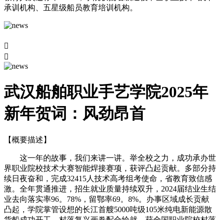
承训机构、五星级船员教育培训机构。


武汉船舶职业手艺学院2025年
新年贺词：风劲昂首
【概要描述】
这一年的故事，我们来讲一讲。举全校之力，成功承办世
界职业院校技术大赛智能焊接赛项，获评凸起贡献。多部分持
续日夜奋和，完成32415人技术高考组考使命，省教育致信感
激。全年贯通推进，招生就业质量持续双升，2024届结业生结
业去向落实率96。78%，留鄂率69。8%。办事区域成长贡献
凸起，学院掌管设想的长江首艘5000吨级105米纯电新能源散
货船成功开工。村落复兴画卷配合绘就，获全国职业院校村落