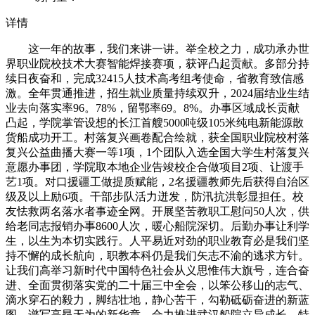
详情
这一年的故事，我们来讲一讲。举全校之力，成功承办世
界职业院校技术大赛智能焊接赛项，获评凸起贡献。多部分持
续日夜奋和，完成32415人技术高考组考使命，省教育致信感
激。全年贯通推进，招生就业质量持续双升，2024届结业生结
业去向落实率96。78%，留鄂率69。8%。办事区域成长贡献
凸起，学院掌管设想的长江首艘5000吨级105米纯电新能源散
货船成功开工。村落复兴画卷配合绘就，获全国职业院校村落
复兴公益曲播大赛一等1项，1个团队入选全国大学生村落复兴
意愿办事团，学院取本地企业告竣校企合做项目2项、让渡手
艺1项。对口援疆工做提质赋能，2名援疆教师先后获得自治区
级及以上励6项。干部步队活力迸发，防汛抗洪彰显担任。校
友怯救两名落水者事迹全网。开展坚苦教职工慰问50人次，供
给老同志报销办事8600人次，暖心船院深切。后勤办事让利学
生，以生为本切实践行。人平易近对劲的职业教育必是我们坚
持不懈的成长航向，职教本科仍是我们矢志不渝的逃求方针。
让我们高举习新时代中国特色社会从义思惟伟大旗号，连合奋
进、全面贯彻落实党的二十届三中全会，以笨公移山的志气、
滴水穿石的毅力，脚结壮地，静心苦干，勾勒砥砺奋进的新蓝
图，谱写高昂无为的新华章，合力推进武汉船院立异成长、特