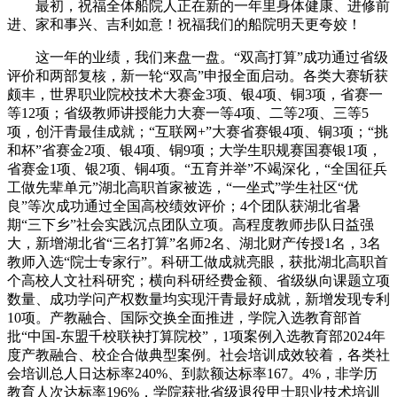
最初，祝福全体船院人正在新的一年里身体健康、进修前
进、家和事兴、吉利如意！祝福我们的船院明天更夸姣！
这一年的业绩，我们来盘一盘。“双高打算”成功通过省级
评价和两部复核，新一轮“双高”申报全面启动。各类大赛斩获
颇丰，世界职业院校技术大赛金3项、银4项、铜3项，省赛一
等12项；省级教师讲授能力大赛一等4项、二等2项、三等5
项，创汗青最佳成就；“互联网+”大赛省赛银4项、铜3项；“挑
和杯”省赛金2项、银4项、铜9项；大学生职规赛国赛银1项，
省赛金1项、银2项、铜4项。“五育并举”不竭深化，“全国征兵
工做先辈单元”湖北高职首家被选，“一坐式”学生社区“优
良”等次成功通过全国高校绩效评价；4个团队获湖北省暑
期“三下乡”社会实践沉点团队立项。高程度教师步队日益强
大，新增湖北省“三名打算”名师2名、湖北财产传授1名，3名
教师入选“院士专家行”。科研工做成就亮眼，获批湖北高职首
个高校人文社科研究；横向科研经费金额、省级纵向课题立项
数量、成功学问产权数量均实现汗青最好成就，新增发现专利
10项。产教融合、国际交换全面推进，学院入选教育部首
批“中国-东盟千校联袂打算院校”，1项案例入选教育部2024年
度产教融合、校企合做典型案例。社会培训成效较着，各类社
会培训总人日达标率240%、到款额达标率167。4%，非学历
教育人次达标率196%，学院获批省级退役甲士职业技术培训