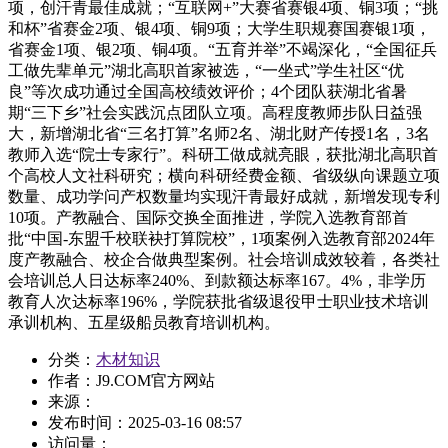
项，创汗青最佳成就；“互联网+”大赛省赛银4项、铜3项；“挑
和杯”省赛金2项、银4项、铜9项；大学生职规赛国赛银1项，
省赛金1项、银2项、铜4项。“五育并举”不竭深化，“全国征兵
工做先辈单元”湖北高职首家被选，“一坐式”学生社区“优
良”等次成功通过全国高校绩效评价；4个团队获湖北省暑
期“三下乡”社会实践沉点团队立项。高程度教师步队日益强
大，新增湖北省“三名打算”名师2名、湖北财产传授1名，3名
教师入选“院士专家行”。科研工做成就亮眼，获批湖北高职首
个高校人文社科研究；横向科研经费金额、省级纵向课题立项
数量、成功学问产权数量均实现汗青最好成就，新增发现专利
10项。产教融合、国际交换全面推进，学院入选教育部首
批“中国-东盟千校联袂打算院校”，1项案例入选教育部2024年
度产教融合、校企合做典型案例。社会培训成效较着，各类社
会培训总人日达标率240%、到款额达标率167。4%，非学历
教育人次达标率196%，学院获批省级退役甲士职业技术培训
承训机构、五星级船员教育培训机构。
分类：
木材知识
作者：J9.COM官方网站
来源：
发布时间：
2025-03-16 08:57
访问量：