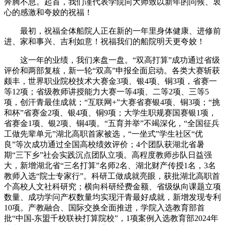
奔腾不息。起首，我们谨代表学院向大师致以新年的问候、衷
心的感激和夸姣的祝福！
最初，祝福全体船院人正在新的一年里身体健康、进修前
进、家和事兴、吉利如意！祝福我们的船院明天更夸姣！
这一年的业绩，我们来盘一盘。“双高打算”成功通过省级
评价和两部复核，新一轮“双高”申报全面启动。各类大赛斩获
颇丰，世界职业院校技术大赛金3项、银4项、铜3项，省赛一
等12项；省级教师讲授能力大赛一等4项、二等2项、三等5
项，创汗青最佳成就；“互联网+”大赛省赛银4项、铜3项；“挑
和杯”省赛金2项、银4项、铜9项；大学生职规赛国赛银1项，
省赛金1项、银2项、铜4项。“五育并举”不竭深化，“全国征兵
工做先辈单元”湖北高职首家被选，“一坐式”学生社区“优
良”等次成功通过全国高校绩效评价；4个团队获湖北省暑
期“三下乡”社会实践沉点团队立项。高程度教师步队日益强
大，新增湖北省“三名打算”名师2名、湖北财产传授1名，3名
教师入选“院士专家行”。科研工做成就亮眼，获批湖北高职首
个高校人文社科研究；横向科研经费金额、省级纵向课题立项
数量、成功学问产权数量均实现汗青最好成就，新增发现专利
10项。产教融合、国际交换全面推进，学院入选教育部首
批“中国-东盟千校联袂打算院校”，1项案例入选教育部2024年