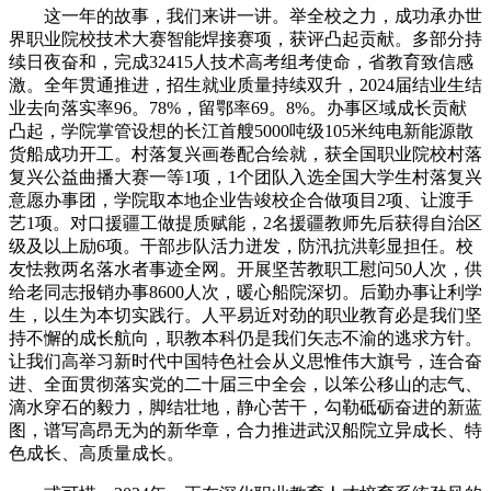
这一年的故事，我们来讲一讲。举全校之力，成功承办世
界职业院校技术大赛智能焊接赛项，获评凸起贡献。多部分持
续日夜奋和，完成32415人技术高考组考使命，省教育致信感
激。全年贯通推进，招生就业质量持续双升，2024届结业生结
业去向落实率96。78%，留鄂率69。8%。办事区域成长贡献
凸起，学院掌管设想的长江首艘5000吨级105米纯电新能源散
货船成功开工。村落复兴画卷配合绘就，获全国职业院校村落
复兴公益曲播大赛一等1项，1个团队入选全国大学生村落复兴
意愿办事团，学院取本地企业告竣校企合做项目2项、让渡手
艺1项。对口援疆工做提质赋能，2名援疆教师先后获得自治区
级及以上励6项。干部步队活力迸发，防汛抗洪彰显担任。校
友怯救两名落水者事迹全网。开展坚苦教职工慰问50人次，供
给老同志报销办事8600人次，暖心船院深切。后勤办事让利学
生，以生为本切实践行。人平易近对劲的职业教育必是我们坚
持不懈的成长航向，职教本科仍是我们矢志不渝的逃求方针。
让我们高举习新时代中国特色社会从义思惟伟大旗号，连合奋
进、全面贯彻落实党的二十届三中全会，以笨公移山的志气、
滴水穿石的毅力，脚结壮地，静心苦干，勾勒砥砺奋进的新蓝
图，谱写高昂无为的新华章，合力推进武汉船院立异成长、特
色成长、高质量成长。