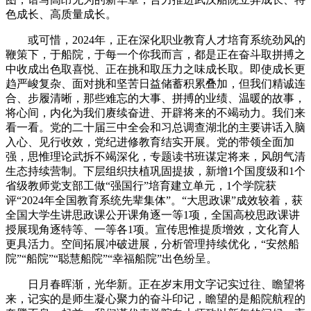
色成长、高质量成长。
或可惜，2024年，正在深化职业教育人才培育系统劲风的
鞭策下，于船院，于每一个你我而言，都是正在奋斗取拼搏之
中收成出色取喜悦、正在挑和取压力之味成长取。即使成长更
趋严峻复杂、面对挑和坚苦日益储蓄积累叠加，但我们精诚连
合、步履清晰，那些难忘的大事、拼搏的业绩、温暖的故事，
将心间，内化为我们赓续奋进、开辟将来的不竭动力。我们来
看一看。党的二十届三中全会和习总调查湖北的主要讲话入脑
入心、见行收效，党纪进修教育结实开展。党的带领全面加
强，思惟理论武拆不竭深化，专题读书班谋定将来，风朗气清
生态持续营制。下层组织扶植巩固提拔，新增1个国度级和1个
省级教师党支部工做“强国行”培育建立单元，1个学院获
评“2024年全国教育系统先辈集体”。“大思政课”成效较着，获
全国大学生讲思政课公开课角逐一等1项，全国高校思政课讲
授展现角逐特等、一等各1项。宣传思惟提质增效，文化育人
更具活力。空间拓展冲破进展，分析管理持续优化，“安然船
院”“船院”“聪慧船院”“幸福船院”出色纷呈。
日月春晖渐，光华新。正在岁末用文字记实过往、瞻望将
来，记实的是师生凝心聚力的奋斗印记，瞻望的是船院航程的