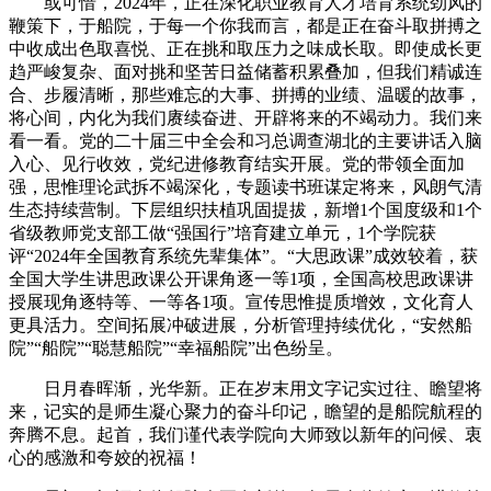
或可惜，2024年，正在深化职业教育人才培育系统劲风的
鞭策下，于船院，于每一个你我而言，都是正在奋斗取拼搏之
中收成出色取喜悦、正在挑和取压力之味成长取。即使成长更
趋严峻复杂、面对挑和坚苦日益储蓄积累叠加，但我们精诚连
合、步履清晰，那些难忘的大事、拼搏的业绩、温暖的故事，
将心间，内化为我们赓续奋进、开辟将来的不竭动力。我们来
看一看。党的二十届三中全会和习总调查湖北的主要讲话入脑
入心、见行收效，党纪进修教育结实开展。党的带领全面加
强，思惟理论武拆不竭深化，专题读书班谋定将来，风朗气清
生态持续营制。下层组织扶植巩固提拔，新增1个国度级和1个
省级教师党支部工做“强国行”培育建立单元，1个学院获
评“2024年全国教育系统先辈集体”。“大思政课”成效较着，获
全国大学生讲思政课公开课角逐一等1项，全国高校思政课讲
授展现角逐特等、一等各1项。宣传思惟提质增效，文化育人
更具活力。空间拓展冲破进展，分析管理持续优化，“安然船
院”“船院”“聪慧船院”“幸福船院”出色纷呈。
日月春晖渐，光华新。正在岁末用文字记实过往、瞻望将
来，记实的是师生凝心聚力的奋斗印记，瞻望的是船院航程的
奔腾不息。起首，我们谨代表学院向大师致以新年的问候、衷
心的感激和夸姣的祝福！