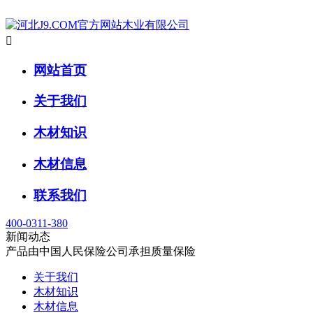

网站首页
关于我们
木材知识
木材信息
联系我们
400-0311-380
新闻动态
产品由中国人民保险公司承担质量保险
关于我们
木材知识
木材信息