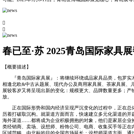


春已至·苏 2025青岛国际家
【概要描述】
『青岛国际家具展』：将继续环绕成品家具品类，包罗实木
相逢北欧&中古从题展、现代办公及商用家具展、茶家具展、
展较客岁又将呈现出新的变化：规模更大、品牌数量更多；产
放。
正在国际形势和国内经济呈现严沉变化的过程中，正在总体
历着打破取沉构。就渠道方面而言，快速建立多元化渠道的开
海外渠道……都将成为企业积极拥抱的对象，他们是家居企业
类经销商、卖场、设想师、粉饰公司、电商、收集买手等正在
区域范畴，由北标的目的全国市场延长；设想师渠道方面，通