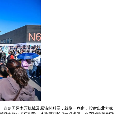
青岛国际木匠机械及原辅材料展，就像一扇窗，投射出北方家
岛展等候取全行业同仁相聚，从新周期起点一路出发，正在回暖海潮