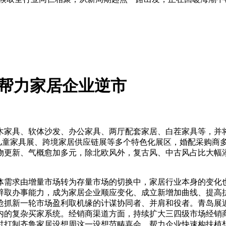
具展帮力家居企业逆市
家具、软体沙发、办公家具、两厅配套家居、白茬家具等，并将
儿童家具展、跨境家居供应链展等多个特色化展区，婚配采购商
物更新、气概愈加多元，除北欧风外，复古风、中古风占比大幅
需求由增量市场转为存量市场的切换中，家居行业本身的变化也
辟取办事能力，成为家居企业顺应变化、成立新增加曲线、提高
抢抓新一轮市场盈利取机缘的计谋协同者、并肩和役者。青岛展
内的复杂买家系统。经销商渠道方面，持续扩大三四级市场经销
过打制齐鲁家居设想周这一设想范畴嘉会，帮力企业快速构扶植