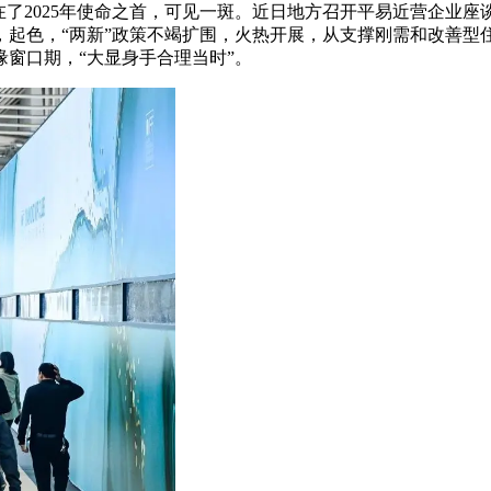
在了2025年使命之首，可见一斑。近日地方召开平易近营企业
，起色，“两新”政策不竭扩围，火热开展，从支撑刚需和改善型
缘窗口期，“大显身手合理当时”。