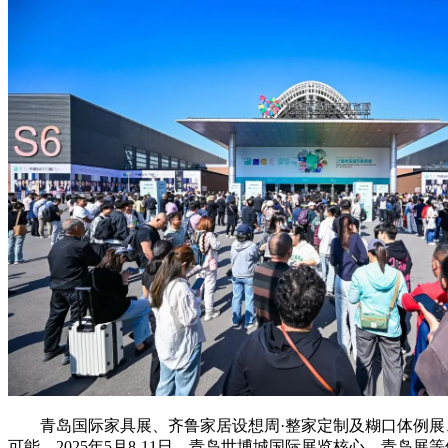
青岛国际家具展、齐鲁家居设想周·整家定制及糊口体例展、
可能。2025年5月8-11日，青岛世博城国际展览核心，青