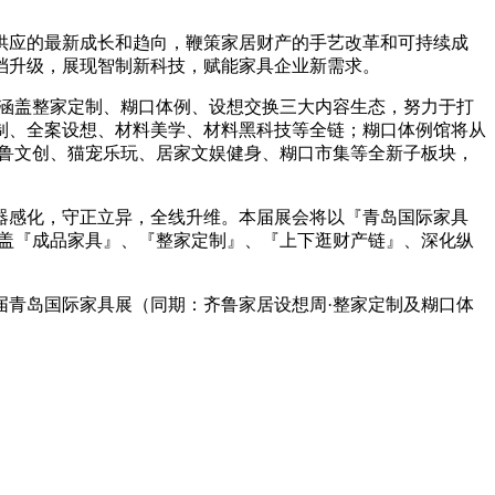
应的最新成长和趋向，鞭策家居财产的手艺改革和可持续成
档升级，展现智制新科技，赋能家具企业新需求。
涵盖整家定制、糊口体例、设想交换三大内容生态，努力于打
制、全案设想、材料美学、材料黑科技等全链；糊口体例馆将从
齐鲁文创、猫宠乐玩、居家文娱健身、糊口市集等全新子板块，
器感化，守正立异，全线升维。本届展会将以『青岛国际家具
笼盖『成品家具』、『整家定制』、『上下逛财产链』、深化纵
青岛国际家具展（同期：齐鲁家居设想周·整家定制及糊口体