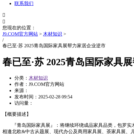
联系我们


您现在的位置：
J9.COM官方网站
>
木材知识
>
/
春已至·苏 2025青岛国际家具展帮力家居企业逆市
春已至·苏 2025青岛国际家
分类：
木材知识
作者：J9.COM官方网站
来源：
发布时间：
2025-02-28 09:54
访问量：
【概要描述】
『青岛国际家具展』：将继续环绕成品家具品类，包罗实木
相逢北欧&中古从题展、现代办公及商用家具展、茶家具展、