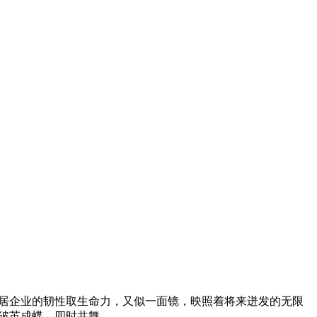
居企业的韧性取生命力，又似一面镜，映照着将来迸发的无限
中破茧成蝶，四时共舞。