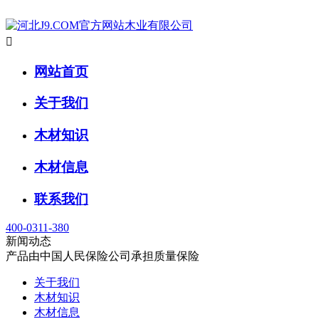

网站首页
关于我们
木材知识
木材信息
联系我们
400-0311-380
新闻动态
产品由中国人民保险公司承担质量保险
关于我们
木材知识
木材信息