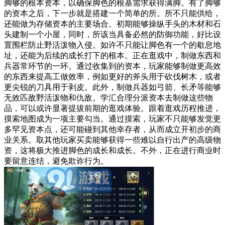
脚够的根本资本，以确保脚色的根基需求获得满脚。有了脚够
的资本之后，下一步就是搭建一个简单的所。所不只能供给，
还能做为存储资本的主要场合。初期能够操纵手头的木材和石
头建制一个小屋，同时，所该当具备必然的防御功能，好比设
置围栏防止野活泼物入侵。如许不只能让脚色有一个的歇息地
址，还能为后续的成长打下的根本。正在逛戏中，制做东西和
兵器常环节的一环。通过收集到的资本，玩家能够制做更高效
的东西来提高工做效率，例如更好的斧头用于砍伐树木，或者
更尖锐的刀具用于剥皮。此外，制做兵器如弓箭、长矛等能够
无效匹敌野活泼物和仇敌。学汇合理分派资本去制做这些物
品，可以或许显著提拔前期的逛戏体验。跟着逛戏历程推进，
摸索地图成为一项主要勾当。通过摸索，玩家不只能够发觉更
多罕见资本点，还可能碰到其他幸存者，从而成立开初步的商
业关系。取其他玩家买卖能够获得一些难以自行出产的高级物
资，这将极大推进脚色的成长和成长。不外，正在进行商业时
要留意连结，避免欺诈行为。