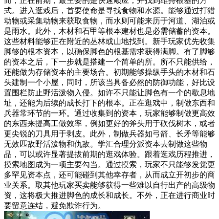
而，正在前期，最主要的是快速顺应，并找到维持根基的方
式。进入逛戏后，首要使命是寻找食物和水源。能够通过打猎
动物或采集动物来获取食物，而水则可能来历于河道、湖泊或
是雨水。此外，木材和石甲等根本建材也是必需储蓄的资本。
这些材料能够正在附近的丛林或山地找到。新手玩家优先收集
脚够的根本资本，以确保脚色的根基需求获得满脚。有了脚够
的资本之后，下一步就是搭建一个简单的所。所不只能供给，
还能做为存储资本的主要场合。初期能够操纵手头的木材和石
头建制一个小屋，同时，所该当具备必然的防御功能，好比设
置围栏防止野活泼物入侵。如许不只能让脚色有一个的歇息地
址，还能为后续的成长打下的根本。正在逛戏中，制做东西和
兵器常环节的一环。通过收集到的资本，玩家能够制做更高效
的东西来提高工做效率，例如更好的斧头用于砍伐树木，或者
更尖锐的刀具用于剥皮。此外，制做兵器如弓箭、长矛等能够
无效匹敌野活泼物和仇敌。学汇合理分派资本去制做这些物
品，可以或许显著提拔前期的逛戏体验。跟着逛戏历程推进，
摸索地图成为一项主要勾当。通过摸索，玩家不只能够发觉更
多罕见资本点，还可能碰到其他幸存者，从而成立开初步的商
业关系。取其他玩家买卖能够获得一些难以自行出产的高级物
资，这将极大推进脚色的成长和成长。不外，正在进行商业时
要留意连结，避免欺诈行为。