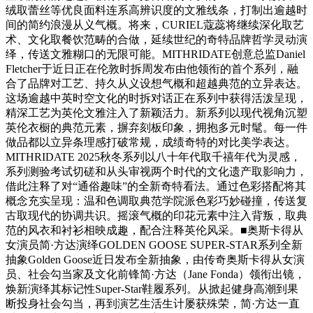
绒取蕾丝等优良面料连系高辨识度的文雅线条，打制出逾越时
间的简约浪漫从义气概。将来，CURIEL蔻蕊将继续深化取艺
术、文化取餐饮范畴的合做，延续世纪的奇特品牌哲学灵动演
绎，传送文雅糊口的无限可能。MITHRIDATE创意总监Daniel
Fletcher于近日正在伦敦时拆周发布由他领衔的首个系列，融
合了品牌对工艺、持久从义设想气概和超越典范的立异表达。
这场逾越中英时空文化的时拆对话正在系列中获得活泼呈现，
精深工艺为英伦文雅注入了新颖活力。新系列以现代视角沉塑
英伦衣橱的典范元素，摒弃刻板印象，拥抱多元时髦。每一件
做品都以立异条理感打破常规，成绩奇特的对比美学表达。
MITHRIDATE 2025秋冬系列以八十年代取千禧年代为灵感，
系列测验考试切磋和从头审视两个时代的文化遗产取影响力，
借此注释了对“通俗趣味”的全新奇特看法。通过色彩搭配将其
概念充实呈现：温和色调取典范学院派色彩巧妙碰撞，传送复
古取现代的协调共识。摇滚气概的印花元素中注入背叛，取典
范的风衣和衬衫相映成趣，配合注释英伦风采。■奥斯卡得从
女演员简·方达演绎GOLDEN GOOSE SUPER-STAR系列全新
抽象Golden Goose近日发布全新抽象，由传奇奥斯卡得从女演
员、社会勾当家及文化前锋简·方达（Jane Fonda）领衔出镜，
焕新演绎其标记性Super-Star鞋履系列。从掀起健身高潮到果
断投身社会勾当，再到演艺生活生计屡获殊荣，简·方达一直