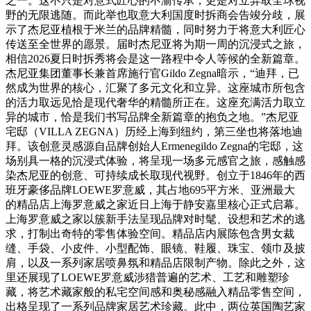
之一。这不只是对意式匠心的不渝传承，更是对立异取全球视
野的无限逃随。而此举也取意大利国度时拆商会告竣分歧，展
示了杰尼亚植根于米兰的品牌精髓，同时努力于将意大利匠心
传送至全世界的愿景。届时杰尼亚将为期一周的沉浸式之旅，
相信2026夏日时拆秀将会是这一路程中令人等候的全新篇章。
杰尼亚集团董事长兼首席施行官Gildo Zegna暗示，“迪拜，已
然成为世界的核心，汇聚了多元文化和立异。这座城市所包含
的活力取远见恰是现代奢华的精髓所正在。这座充满活力取立
异的城市，恰是我们书写品牌全新篇章的抱负之地。”杰尼亚
宅邸（VILLA ZEGNA）历经上海到纽约，第三坐也将落地迪
拜。该创意灵感源自品牌创始人Ermenegildo Zegna的宅邸，这
场别具一格的沉浸式体验，将呈现一场多元感官之旅，感触感
染杰尼亚的创意、可持续成长取现代视野。创立于1846年的西
班牙豪侈品牌LOEWE罗意威，其占地695平方米、亚洲最大
的精品店上海罗意威之家近日上海于静安嘉里核心正式启幕。
上海罗意威之家以簇新手法呈现品牌对时髦、设想和艺术的逃
求，打制出奇特的零售体验空间。精品店内展陈包含男女裁
缝、手袋、小皮件、小型配饰、眼镜、鞋履、珠宝、领巾及披
肩，以及一系列家居喷鼻氛和精品店限制产物。除此之外，这
里还展现了LOEWE罗意威涉猎普遍的艺术、工艺和雕塑珍
藏，将艺术藏家般的私宅空间感和奥秘感融入精品零售空间，
出格呈现了一系列品牌家居艺术珍藏。此中，两位英国陶艺家