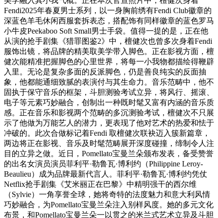
美学融入其小我气概。正在本次官宣照片中，檀健次身着
Fendi2025年春夏男士系列，以一身胸前绣有Fendi Club徽章的
深蓝色羊毛休闲西服套拆表态，搭配饰有同样徽章的蓝色罗马
小牛皮Peekaboo Soft Small男士手袋。值得一提的是，正在他
从演的抢手剧集《猎罪图鉴2》中，檀健次也曾多次身着Fendi
服饰出镜，将品牌的精美取美学带入脚色。正在影视方面，檀
健次能精准把握脚色的心里世界，将每一小我物都描绘得鞭辟
入里。无论是复杂多面的反派脚色，仍是善良纯实的反面抽
象，他都能通细致腻的表演付与其生命力。音乐范畴中，他不
固执于保守音乐的框架，斗胆测验考试立异，将风行、摇滚、
电子等元素巧妙融合，创制出一种既时髦又富有内涵的音乐质
感。正在音乐和影视两个范畴的多沉测验考试，檀健次不只展
示了他做为万能艺人的潜力，更表现了他对艺术的热爱和怯于
冲破的。此次合做标记着Fendi 取檀健次联袂迈入簇新篇章，
两边将正在影视、音乐及时髦范畴展开深度碰撞，缔制令人注
目的立异之做。近日，Pomellato宝曼兰朵颁布发表，备受赞誉
的出名女演员演员菲利平·勒鲁瓦·博利约（Philippine Leroy-
Beaulieu）成为品牌最新代言人。菲利平·勒鲁瓦·博利约凭仗
Netflix抢手剧集《艾米丽正在巴黎》中精明强干的西尔维
（Sylvie）一角享誉全球，她将奇特的法度魅力和意大利风情
巧妙融合，为Pomellato宝曼兰朵注入别样风度。她的多元文化
布景，和Pomellato宝曼兰朵一以贯之的米兰式艺术立异及斗胆