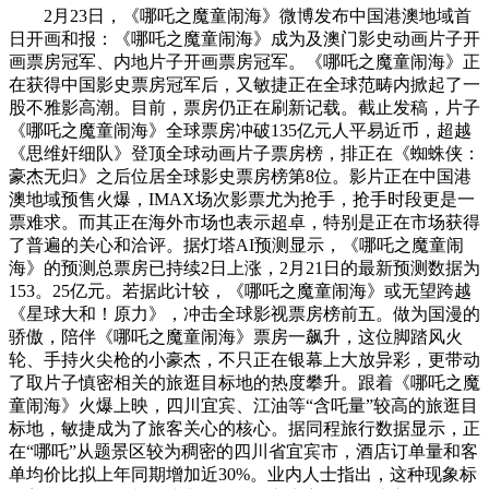
2月23日，《哪吒之魔童闹海》微博发布中国港澳地域首
日开画和报：《哪吒之魔童闹海》成为及澳门影史动画片子开
画票房冠军、内地片子开画票房冠军。《哪吒之魔童闹海》正
在获得中国影史票房冠军后，又敏捷正在全球范畴内掀起了一
股不雅影高潮。目前，票房仍正在刷新记载。截止发稿，片子
《哪吒之魔童闹海》全球票房冲破135亿元人平易近币，超越
《思维奸细队》登顶全球动画片子票房榜，排正在《蜘蛛侠：
豪杰无归》之后位居全球影史票房榜第8位。影片正在中国港
澳地域预售火爆，IMAX场次影票尤为抢手，抢手时段更是一
票难求。而其正在海外市场也表示超卓，特别是正在市场获得
了普遍的关心和洽评。据灯塔AI预测显示，《哪吒之魔童闹
海》的预测总票房已持续2日上涨，2月21日的最新预测数据为
153。25亿元。若据此计较，《哪吒之魔童闹海》或无望跨越
《星球大和！原力》，冲击全球影视票房榜前五。做为国漫的
骄傲，陪伴《哪吒之魔童闹海》票房一飙升，这位脚踏风火
轮、手持火尖枪的小豪杰，不只正在银幕上大放异彩，更带动
了取片子慎密相关的旅逛目标地的热度攀升。跟着《哪吒之魔
童闹海》火爆上映，四川宜宾、江油等“含吒量”较高的旅逛目
标地，敏捷成为了旅客关心的核心。据同程旅行数据显示，正
在“哪吒”从题景区较为稠密的四川省宜宾市，酒店订单量和客
单均价比拟上年同期增加近30%。业内人士指出，这种现象标