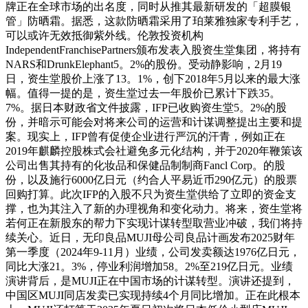
牌正在全球市场的出名度，同时从推其最新研发的「超膜银
管」防晒霜。据悉，这款防晒霜采用了珀莱雅独家专利手艺，
可以或许无效抵御紫外线。伦敦投资机构
IndependentFranchisePartners颁布发表入股资生堂集团，将持有
NARS和DrunkElephant5。2%的股份。受动静影响，2月19
日，资生堂股价上涨了13。1%，创下2018年5月以来的最大涨
幅。值得一提的是，资生堂过去一年股价已累计下跌35。
7%。据日本财政省文件披露，IFP已收购资生堂5。2%的股
份，并暗示可能会对将来公司的运营和计谋调整提出主要和提
案。现实上，IFP曾有促使企业进行严沉的汗青，例如正在
2019年麒麟控股株式会社避免多元化结构，并于2020年鞭策该
公司出售其持有的化妆品和保健品制制商Fancl Corp。的股
份，以及施行6000亿日元（约合人平易近币290亿元）的股票
回购打算。此次IFP的入股不只为资生堂供给了立即的资金支
撑，也为其注入了新的办理视角和变化动力。将来，资生堂将
若何正在新股东的帮力下实现计谋转型取营业冲破，我们将持
续关心。近日，无印良品MUJI母公司良品计画发布2025财年
第一季度（2024年9-11月）业绩，公司发卖额达1976亿日元，
同比大涨21。3%，停业利润增加58。2%至219亿日元。业绩
演讲背后，是MUJI正在中国市场的计谋转型。演讲还提到，
中国区MUJI同店发卖已实现持续4个月同比增加。正在此根本