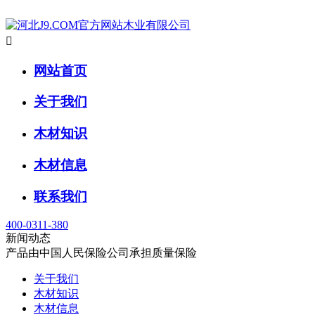

网站首页
关于我们
木材知识
木材信息
联系我们
400-0311-380
新闻动态
产品由中国人民保险公司承担质量保险
关于我们
木材知识
木材信息