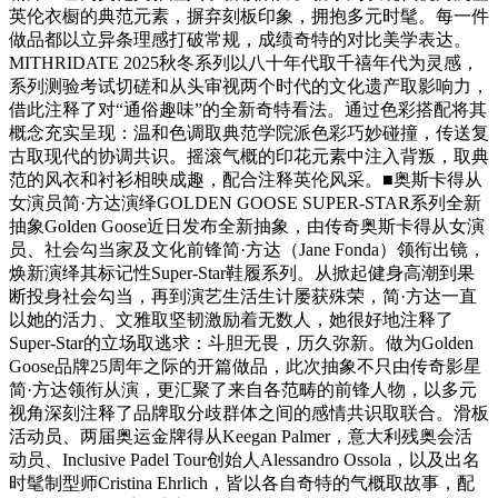
英伦衣橱的典范元素，摒弃刻板印象，拥抱多元时髦。每一件
做品都以立异条理感打破常规，成绩奇特的对比美学表达。
MITHRIDATE 2025秋冬系列以八十年代取千禧年代为灵感，
系列测验考试切磋和从头审视两个时代的文化遗产取影响力，
借此注释了对“通俗趣味”的全新奇特看法。通过色彩搭配将其
概念充实呈现：温和色调取典范学院派色彩巧妙碰撞，传送复
古取现代的协调共识。摇滚气概的印花元素中注入背叛，取典
范的风衣和衬衫相映成趣，配合注释英伦风采。■奥斯卡得从
女演员简·方达演绎GOLDEN GOOSE SUPER-STAR系列全新
抽象Golden Goose近日发布全新抽象，由传奇奥斯卡得从女演
员、社会勾当家及文化前锋简·方达（Jane Fonda）领衔出镜，
焕新演绎其标记性Super-Star鞋履系列。从掀起健身高潮到果
断投身社会勾当，再到演艺生活生计屡获殊荣，简·方达一直
以她的活力、文雅取坚韧激励着无数人，她很好地注释了
Super-Star的立场取逃求：斗胆无畏，历久弥新。做为Golden
Goose品牌25周年之际的开篇做品，此次抽象不只由传奇影星
简·方达领衔从演，更汇聚了来自各范畴的前锋人物，以多元
视角深刻注释了品牌取分歧群体之间的感情共识取联合。滑板
活动员、两届奥运金牌得从Keegan Palmer，意大利残奥会活
动员、Inclusive Padel Tour创始人Alessandro Ossola，以及出名
时髦制型师Cristina Ehrlich，皆以各自奇特的气概取故事，配