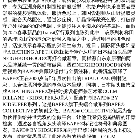
产物采用轻量化面料设想，满脚徒步场景和制型搭配的双沉需
求；专为亚洲身段打制宽松舒服版型，供给户外快乐喜爱者更
舒服的徒步穿戴体验。服拆色彩上，韩国设想师从山野提取灵
感，融合天然配色，通过沙丘粉、矿晶绿等敞亮色彩，打破保
守户外服饰的沉闷色调，为徒步注入更潮水的穿搭属性。而做
为2025春季新品的Transit穿行系列也陈列此中，该系列将梯田
的条理取山峦的厚沉巧妙融入新品之中，通过明显的拼色设
想，活泼展示春季苏醒的兴旺生命力。近日，国际陌头服饰品
牌A BATHING APE®联袂由泷泽伸介从理的日本级陌头品牌
NEIGHBORHOOD®再抒合做新章。同样源自东京原宿的两
大品牌延续一贯的硬核做风，透过NEIGHBORHOOD®的创
意视角为BAPE®典藏设想付与全新注释。此番沉塑演绎了
BAPE®正在2000岁首年月次推出的TRIAL CAMO荆棘迷
彩，以合做系列专属的单色版本呈现。同期，日本陌头服饰品
牌A BATHING APE®联袂时拆设想师兼艺术家COLM
DILLANE（KIDSUPER从理人）配合打制BAPE® BY
KIDSUPER系列，这是BAPE®旗下尖端合做系列BAPE®
COLLECTIVE的初创之做。BAPE® COLLECTIVE但愿为合
做伙伴供给并世无双的创做平台，让他们深切挖掘品牌的汗青
档案，通过各自视角从头演绎BAPE®标记性符号和典藏图
案。BAPE® BY KIDSUPER系列于巴黎时拆周的秀场上初次
发布，向时髦界展现了此次合做的精选服饰。COLM