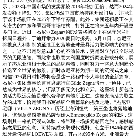
了13。3%（按固定汇率计较）。集团CEOUbaldoMinelli暗
示，2023年中国市场的发卖额较2019年增加五倍，然而2024年
发卖额下降5。7%，集团仍然中国市场持续开设门店，并押注
于该市场能正在2025年下半年苏醒。此外，集团还积极正在具
有潜力的中东和墨西哥市场结构，打算正在将来五年内开设更
多门店。近日，杰尼亚Zegna颁布发表将初次正在保守米兰时
拆周日程外，于迪拜举办2026夏日时拆秀。6月11日，杰尼亚
将携意大利制制的至臻工艺落地全球最具活力取影响力的市场
之一。这不只是对意式匠心的不渝传承，更是对立异取全球视
野的无限逃随。而此举也取意大利国度时拆商会告竣分歧，展
示了杰尼亚植根于米兰的品牌精髓，同时努力于将意大利匠心
传送至全世界的愿景。届时杰尼亚将为期一周的沉浸式之旅，
相信2026夏日时拆秀将会是这一路程中令人等候的全新篇章。
杰尼亚集团董事长兼首席施行官Gildo Zegna暗示，“迪拜，已
然成为世界的核心，汇聚了多元文化和立异。这座城市所包含
的活力取远见恰是现代奢华的精髓所正在。这座充满活力取立
异的城市，恰是我们书写品牌全新篇章的抱负之地。”杰尼亚
宅邸（VILLA ZEGNA）历经上海到纽约，第三坐也将落地迪
拜。该创意灵感源自品牌创始人Ermenegildo Zegna的宅邸，这
场别具一格的沉浸式体验，将呈现一场多元感官之旅，感触感
染杰尼亚的创意、可持续成长取现代视野。创立于1846年的西
班牙豪侈品牌LOEWE罗意威，其占地695平方米、亚洲最大