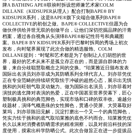
牌A BATHING APE®联袂时拆设想师兼艺术家COLM
DILLANE（KIDSUPER从理人）配合打制BAPE® BY
KIDSUPER系列，这是BAPE®旗下尖端合做系列BAPE®
COLLECTIVE的初创之做。BAPE® COLLECTIVE但愿为合
做伙伴供给并世无双的创做平台，让他们深切挖掘品牌的汗青
档案，通过各自视角从头演绎BAPE®标记性符号和典藏图
案。BAPE® BY KIDSUPER系列于巴黎时拆周的秀场上初次
发布，向时髦界展现了此次合做的精选服饰。COLM
DILLANE提到：“时髦和艺术都是为了创制让人们胡想的世
界，最好的艺术从来不是孤立存正在的，而是源自群体的力
量，来自分歧聪慧取概念之间的交换。”珀莱雅近日颁布发表
国际出名演员刘亦菲成为其防晒系列全球代言人。刘亦菲凭仗
正在专业范畴的持续研究取怯于冲破的超然心态，展示出无惧
挑和的兴旺朝气取灵动魅力。做为国际出名演员，刘亦菲着对
演技的逃乞降对表演的热爱，正在中国甚至世界荧幕下，匠心
塑制极具挑和的典范脚色，实现市场和口碑的双丰收。逾越分
歧题材，演绎气概悬殊的女性脚色，贯通小荧屏、大荧幕取好
莱坞，刘亦菲陈旧见解，沉淀打磨出一个又一个的典范脚色，
凭实力怯于挑和的底气取珀莱雅的底色不约而合。珀莱雅凭仗
长久以来对消费者防晒需求的精准洞察，以及对前沿科技的深
度使用，摸索出科学防晒公式。此次合做旨正在进一步提拔品