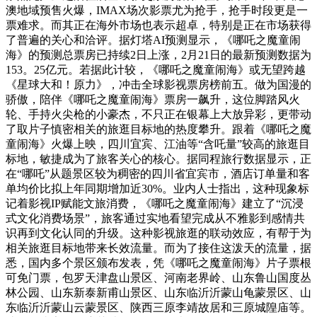
澳地域预售火爆，IMAX场次影票尤为抢手，抢手时段更是一
票难求。而其正在海外市场也表示超卓，特别是正在市场获得
了普遍的关心和洽评。据灯塔AI预测显示，《哪吒之魔童闹
海》的预测总票房已持续2日上涨，2月21日的最新预测数据为
153。25亿元。若据此计较，《哪吒之魔童闹海》或无望跨越
《星球大和！原力》，冲击全球影视票房榜前五。做为国漫的
骄傲，陪伴《哪吒之魔童闹海》票房一飙升，这位脚踏风火
轮、手持火尖枪的小豪杰，不只正在银幕上大放异彩，更带动
了取片子慎密相关的旅逛目标地的热度攀升。跟着《哪吒之魔
童闹海》火爆上映，四川宜宾、江油等“含吒量”较高的旅逛目
标地，敏捷成为了旅客关心的核心。据同程旅行数据显示，正
在“哪吒”从题景区较为稠密的四川省宜宾市，酒店订单量和客
单均价比拟上年同期增加近30%。业内人士指出，这种现象标
记着影视IP赋能文旅消费，《哪吒之魔童闹海》建立了“沉浸
式文化消费场景”，旅客通过实地看望完成从不雅影到感情共
识再到文化认同的升级。这种影视旅逛的联动效应，有帮于为
相关旅逛目标地带来长效流量。而为了接住这泼天的流量，据
悉，国内多个景区颁布发表，凭《哪吒之魔童闹海》片子票根
可免门票，包罗天津盘山景区、河南老界岭、山东鲁山国度丛
林公园、山东新泰新甫山景区、山东临沂沂蒙山龟蒙景区、山
东临沂沂蒙山云蒙景区、陕西三原李靖故居和三原城隍庙等。