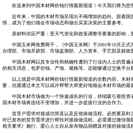
欢送来到中国木材网价钱行情最新报道！今天我们将为您带
近年来，中国的木材市场呈现出不竭增加的趋向。跟着国度
情，成为了他们领会市场动态和做出买卖决策的主要参考。
原材料供应严重：受天气变化和政策调整等要素的影响，部
中国玉米网免费两千，《中国玉米网》于2001年10月正
办理部、市场开辟部、市场监测部、人力资本、手艺部及财政
中国木材网以其专业性和精确性遭到了行业内人士的普遍承
的相关消息，包罗价钱、产地、规格等。还能够通过交换平台
以上就是中国木材网价钱行情最新报道的全数内容。木材做
要，但愿通过本文可以或许帮帮大师更好地领会木材市场的最
中国木材市场做为一个快速成长的行业，持续吸引着投资者
国木材市场将连结不变增加，并进一步提拔行业的合作力。
贫苦户需求对接成功简直认及反馈操做流程。必然要及时点击
对已发布的贫苦需求进行帮扶对接操做流程。必需通过微信领
相关要求》施行。爱心人士自从发布物品捐赠及对接的操做流