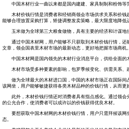
中国木材行业一曲以来都是国内建建、家具制制和粉饰等范
木材价钱行情是消费者和经销商领会市场供求关系和价钱趋
能够合理放置采购打算，矫捷调整发卖策略，最大限度地降低
玉米做为全球第三大粮食做物，具有主要的经济和计谋地位
通过中国木材网，用户能够不只获取到木材价钱行情，还能
文章，领会国表里木材市场的最新动态，更好地把握市场商机
中国木材网是国内领先的木材行业消息平台，供给全面的木
木材市场受多种要素的影响，包罗季候变化、供需关系、政
做为全球最大的木材进口国，中国的木材市场正在国际间占
该网坐，用户能够敏捷获得各类木材品种的价钱行情，从而更
此外，木材价钱行情还对消费者具有指点感化。通过领会分
的公允合作，使消费者可以或许以的价钱获得优良木材。
要想获取中国木材网的木材价钱行情，用户只需拜候该网坐
态。