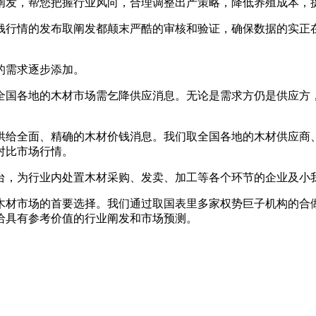
发，帮您把握行业风向，合理调整出产策略，降低养殖成本，
行情的发布取阐发都颠末严酷的审核和验证，确保数据的实正在
的需求逐步添加。
国各地的木材市场需乞降供应消息。无论是需求方仍是供应方，
给全面、精确的木材价钱消息。我们取全国各地的木材供应商、
对比市场行情。
，为行业内处置木材采购、发卖、加工等各个环节的企业及小我
材市场的首要选择。我们通过取国表里多家权势巨子机构的合做
给具有参考价值的行业阐发和市场预测。