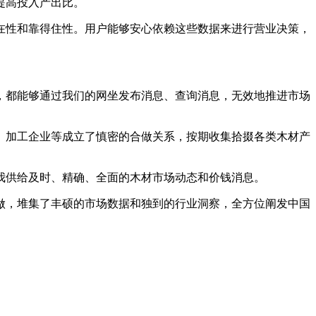
提高投入产出比。
性和靠得住性。用户能够安心依赖这些数据来进行营业决策，
都能够通过我们的网坐发布消息、查询消息，无效地推进市场
加工企业等成立了慎密的合做关系，按期收集拾掇各类木材产
供给及时、精确、全面的木材市场动态和价钱消息。
，堆集了丰硕的市场数据和独到的行业洞察，全方位阐发中国