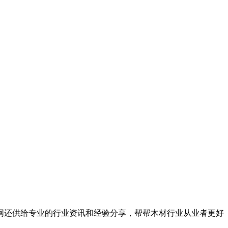
还供给专业的行业资讯和经验分享，帮帮木材行业从业者更好