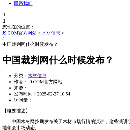
联系我们


您现在的位置：
J9.COM官方网站
>
木材信息
>
/
中国裁判网什么时候发布？
中国裁判网什么时候发布？
分类：
木材信息
作者：J9.COM官方网站
来源：
发布时间：
2025-02-27 10:54
访问量：
【概要描述】
中国木材网按期发布关于木材市场行情的演讲，这些演讲包
地领会市场动态。