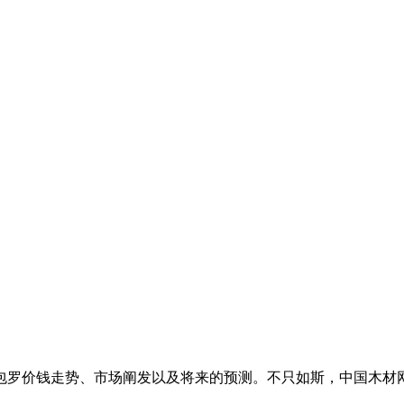
罗价钱走势、市场阐发以及将来的预测。不只如斯，中国木材网