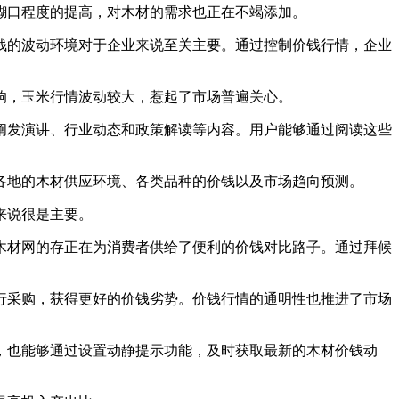
口程度的提高，对木材的需求也正在不竭添加。
的波动环境对于企业来说至关主要。通过控制价钱行情，企业
，玉米行情波动较大，惹起了市场普遍关心。
发演讲、行业动态和政策解读等内容。用户能够通过阅读这些
地的木材供应环境、各类品种的价钱以及市场趋向预测。
来说很是主要。
材网的存正在为消费者供给了便利的价钱对比路子。通过拜候
采购，获得更好的价钱劣势。价钱行情的通明性也推进了市场
也能够通过设置动静提示功能，及时获取最新的木材价钱动