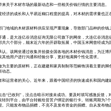
来关于木材市场的最新动态和一些相关价钱行情的主要消息。
经济的成长和人平易近糊口程度的提高，对木材的需求量也正在
门地域的木材原材料供应呈现严重现象，导致部门品种的价钱
式开通，是大连亿谷消息征询无限公司旗下的网坐，大连亿谷消息
部共六个部分，颠末近六年的开辟取拓展，中国玉米网曾经成为
认。该网坐通过收集并拾掇全国各地的木材价钱消息，为泛博用
取其他用户进行沟通和经验分享，更好地满脚个性化需求。
为主要的原材料，正在建建和家具制制等范畴饰演着主要的脚色
新动态。
和运营者的关心。近年来，跟着中国经济的快速成长和国内建建
“已收到”，没点击暗示对接未成功。要及时填写感激反馈，
取转到平台，由平台转账给贫苦户绑定的银行卡。转账周期为7
程。只能发布物品捐赠，不克不及发布资金的捐赠。自从发布物